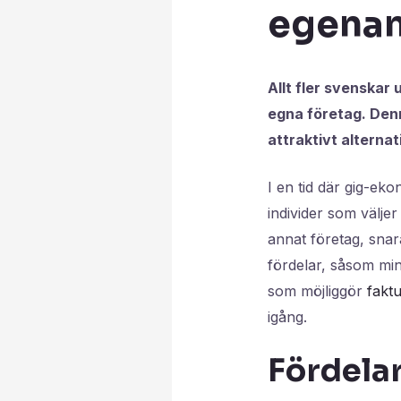
egenan
Allt fler svenskar 
egna företag. Denna
attraktivt alterna
I en tid där gig-ek
individer som väljer
annat företag, snar
fördelar, såsom mi
som möjliggör
fakt
igång.
Fördela