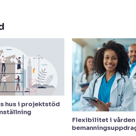
d
s hus i projektstöd
mställning
Flexibilitet i vården 
bemanningsuppdra