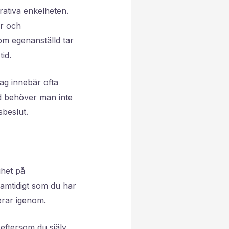
trativa enkelheten.
ar och
Som egenanställd tar
id.
ag innebär ofta
ld behöver man inte
sbeslut.
ghet på
samtidigt som du har
erar igenom.
 eftersom du själv