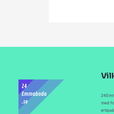
Vil
24Emma
med fo
erbjud