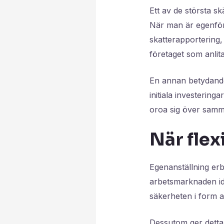
Ett av de största sk
När man är egenför
skatterapportering,
företaget som anlita
En annan betydande 
initiala investerin
oroa sig över samma
När flex
Egenanställning erb
arbetsmarknaden idag
säkerheten i form a
Dessutom ger detta u