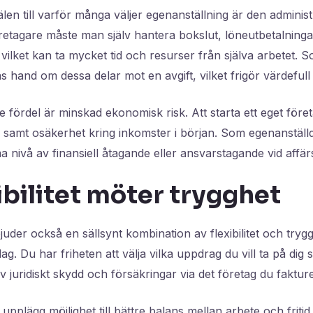
älen till varför många väljer egenanställning är den adminis
etagare måste man själv hantera bokslut, löneutbetalning
 vilket kan ta mycket tid och resurser från själva arbetet. 
s hand om dessa delar mot en avgift, vilket frigör värdefull t
fördel är minskad ekonomisk risk. Att starta ett eget föret
gar samt osäkerhet kring inkomster i början. Som egenanstäl
 nivå av finansiell åtagande eller ansvarstagande vid affär
ibilitet möter trygghet
juder också en sällsynt kombination av flexibilitet och tryg
. Du har friheten att välja vilka uppdrag du vill ta på dig 
v juridiskt skydd och försäkringar via det företag du faktur
pplägg möjlighet till bättre balans mellan arbete och fritid