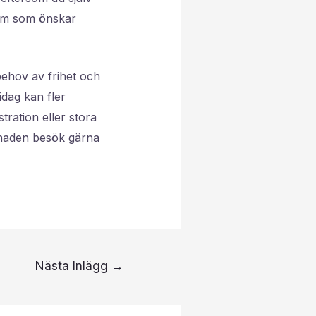
 dem som önskar
behov av frihet och
idag kan fler
ration eller stora
knaden besök gärna
Nästa Inlägg
→