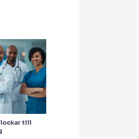
lockar till
g