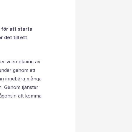
för att starta
det till ett
ser vi en ökning av
 kunder genom ett
 kan innebära många
n. Genom tjänster
 någonsin att komma