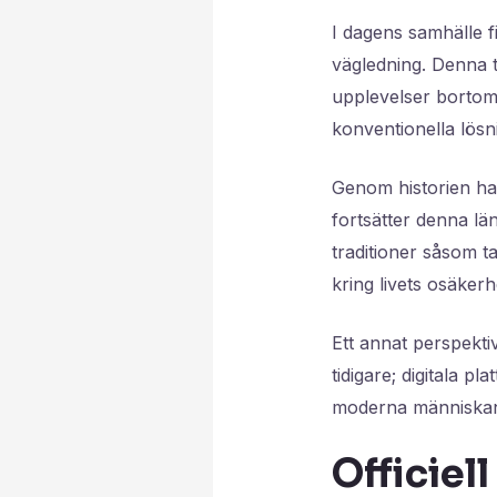
I dagens samhälle fi
vägledning. Denna t
upplevelser bortom 
konventionella lösni
Genom historien har 
fortsätter denna l
traditioner såsom t
kring livets osäker
Ett annat perspektiv
tidigare; digitala p
moderna människans 
Officiel