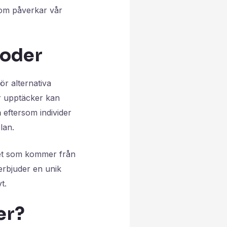
som påverkar vår
toder
ör alternativa
r upptäcker kan
a
eftersom individer
lan.
het som kommer från
erbjuder en unik
t.
er?