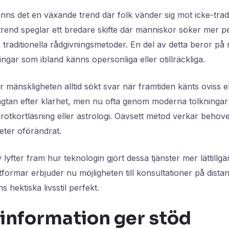
nns det en växande trend där folk vänder sig mot icke-tradit
rend speglar ett bredare skifte där människor söker mer p
traditionella rådgivningsmetoder. En del av detta beror på
ngar som ibland känns opersonliga eller otillräckliga.
mänskligheten alltid sökt svar när framtiden känts oviss ell
ängtan efter klarhet, men nu ofta genom moderna tolkningar
arotkortläsning eller astrologi. Oavsett metod verkar behove
heter oförändrat.
 lyfter fram hur teknologin gjort dessa tjänster mer lättillg
lattformar erbjuder nu möjligheten till konsultationer på dista
hektiska livsstil perfekt.
l information ger stöd