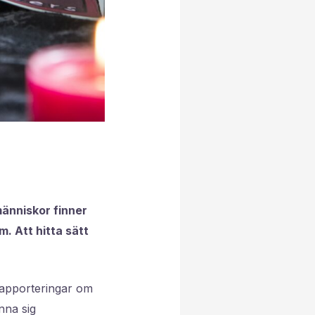
änniskor finner
. Att hitta sätt
 rapporteringar om
nna sig