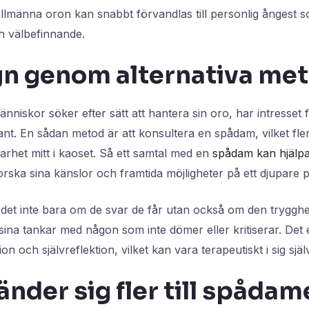
llmänna oron kan snabbt förvandlas till personlig ångest 
h välbefinnande.
gn genom alternativa me
människor söker efter sätt att hantera sin oro, har intresset f
nt. En sådan metod är att konsultera en spådam, vilket fle
larhet mitt i kaoset. Så ett samtal med en
spådam kan hjälp
forska sina känslor och framtida möjligheter på ett djupare p
det inte bara om de svar de får utan också om den trygg
 sina tankar med någon som inte dömer eller kritiserar. Det 
ion och självreflektion, vilket kan vara terapeutiskt i sig själv
änder sig fler till spådam