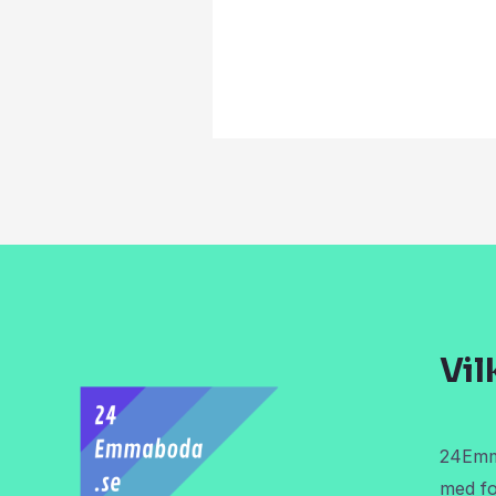
Vil
24Emma
med fo