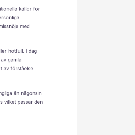
ionella källor för
ersonliga
 missnöje med
er hotfull. I dag
 av gamla
t av förståelse
ängliga än någonsin
ns vilket passar den