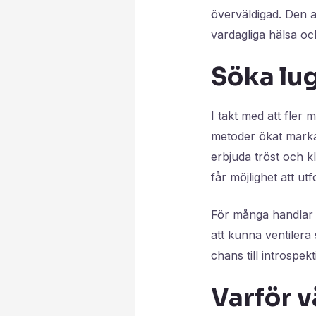
överväldigad. Den a
vardagliga hälsa oc
Söka lu
I takt med att fler 
metoder ökat marka
erbjuda tröst och k
får möjlighet att ut
För många handlar 
att kunna ventilera
chans till introspekt
Varför v