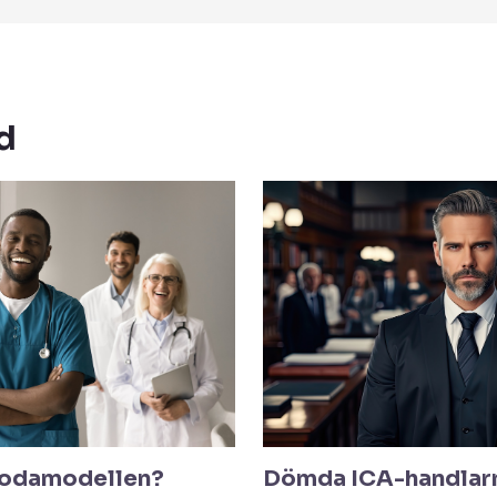
d
odamodellen?
Dömda ICA-handlarn