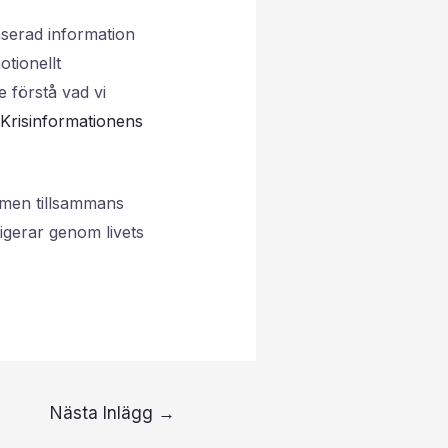
aserad information
otionellt
e förstå vad vi
Krisinformationens
r men tillsammans
igerar genom livets
Nästa Inlägg
→