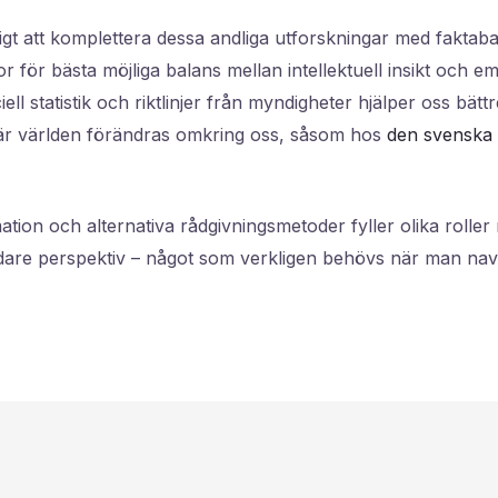
ktigt att komplettera dessa andliga utforskningar med faktab
or för bästa möjliga balans mellan intellektuell insikt och em
ell statistik och riktlinjer från myndigheter hjälper oss bättr
 när världen förändras omkring oss, såsom hos
den svenska 
mation och alternativa rådgivningsmetoder fyller olika rolle
bredare perspektiv – något som verkligen behövs när man nav